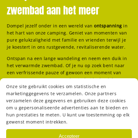
zwembad aan het meer
Dompel jezelf onder in een wereld van
ontspanning
in
het hart van onze camping. Geniet van momenten van
pure gelukzaligheid met familie en vrienden terwijl je
je koestert in ons rustgevende, revitaliserende water.
Ontspan na een lange wandeling en neem een duik in
het verwarmde zwembad. Of je nu op zoek bent naar
een verfrissende pauze of gewoon een moment van
waterpret, camping Le Lac Bleu is de ideale plek om
Onze site gebruikt cookies om statistische en
nieuwe energie op te doen
en onvergetelijke
marketinggegevens te verzamelen. Onze partners
herinneringen te creëren.
verzamelen deze gegevens en gebruiken deze cookies
Kom deze zomer
ontspannen in de Drôme
in ons
om u gepersonaliseerde advertenties aan te bieden en
zwembad
aan het meer
. Met een adembenemend
hun prestaties te meten. U kunt uw toestemming op elk
uitzicht en een serene sfeer is onze faciliteit de
gewenst moment intrekken.
perfecte plek om nieuwe energie op te doen. Neem
een
duik in onze verfrissende zwembad
, geniet van de zon
Accepteer