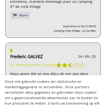
entretenu, vraiment dommage pour un camping
4* de ciela Village
Report
Experience of the 21/09/25
Camping Ciela Village - Le Lac Bleu
Frederic GALVEZ
24 / 09 / 25
2,5 rating based on 5 ratings
Nous avons été un peu déçu de voir que dans
notre emplacement il n’y avait pas d’eau, et puis
Onze site gebruikt cookies om statistische en
au niveau des toilettes et des douches nous
marketinggegevens te verzamelen. Onze partners
trouvons qu’il y a un manque de propreté et de
verzamelen deze gegevens en gebruiken deze cookies
plus...
om u gepersonaliseerde advertenties aan te bieden en
Read more
Report
hun prestaties te meten. U kunt uw toestemming op elk