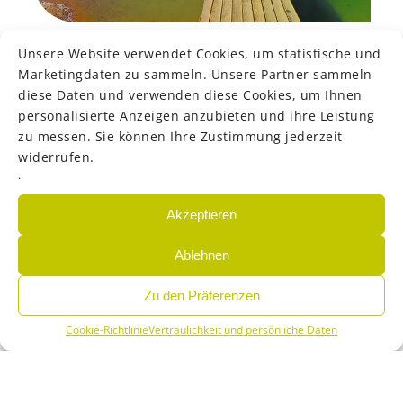
> Siehe die Galerie
Unsere Website verwendet Cookies, um statistische und
Marketingdaten zu sammeln. Unsere Partner sammeln
Unsere komfortablen
diese Daten und verwenden diese Cookies, um Ihnen
personalisierte Anzeigen anzubieten und ihre Leistung
Dienstleistungen
zu messen. Sie können Ihre Zustimmung jederzeit
widerrufen.
.
Der Campingplatz Le Lac Bleu bietet Ihnen ein
komplettes Angebot an hochwertigen Dienstleistungen,
Akzeptieren
um Ihren Aufenthalt so angenehm wie möglich zu
gestalten. In unserem
Brotdepot
können Sie jeden Tag
Ablehnen
mit frischem und knusprigem Gebäck beginnen.
Nutzen Sie den
kostenlosen Wifi im Restaurant
, um mit
Zu den Präferenzen
Ihren Lieben in Verbindung zu bleiben oder um
Cookie-Richtlinie
Vertraulichkeit und persönliche Daten
während Ihres Urlaubs zu arbeiten.
Menü
Buchen
Infos
Und wenn Sie Ihre Kleidung waschen müssen, steht
Ihnen unser
Waschsalon
zur Verfügung, um